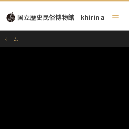
メ
イ
国立歴史民俗博物館 khirin a
ン
Toggl
コ
naviga
ン
テ
ホーム
ン
ツ
に
移
動