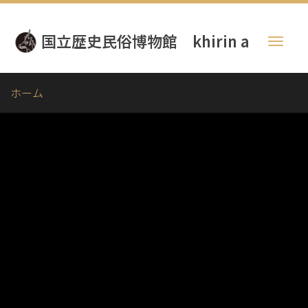
メ
イ
国立歴史民俗博物館 khirin a
ン
Toggl
コ
naviga
ン
テ
ホーム
ン
ツ
に
移
動