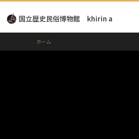
メ
イ
国立歴史民俗博物館 khirin a
ン
コ
ン
テ
ホーム
ン
ツ
に
移
動