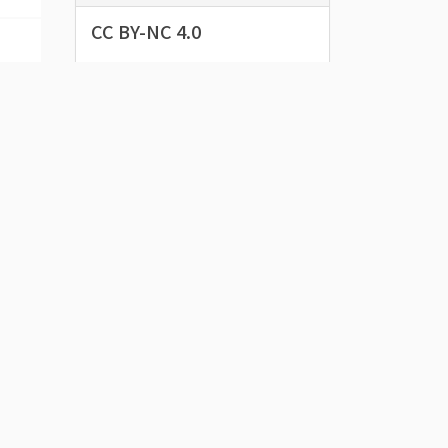
CC BY-NC 4.0
データベース名
奥州市下飯坂
家文書
下飯坂家文書とは、衆議院議員・
水沢町長などを歴任した下飯坂権
三郎（1852～1923）に関係する文
書で構成された資料群です。
資料をダウンロード
CSV