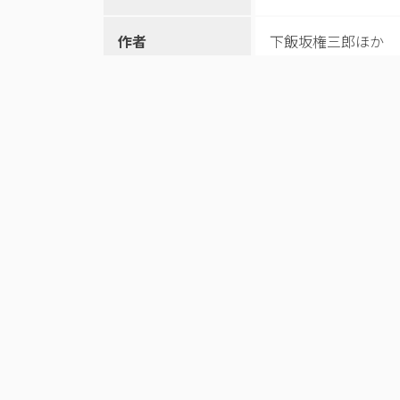
作者
下飯坂権三郎ほか
和暦
明治41.3.15
所蔵機関
奥州市