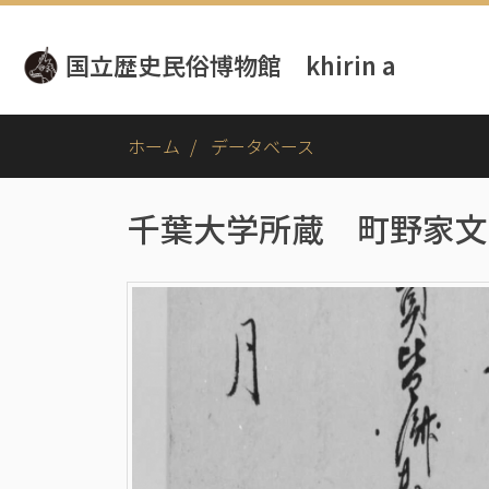
メ
イ
国立歴史民俗博物館 khirin a
ン
コ
ン
テ
ホーム
データベース
ン
ツ
に
千葉大学所蔵 町野家文
移
動