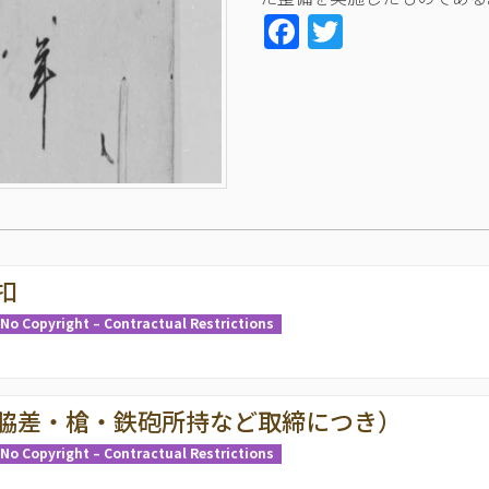
Facebook
Twitter
扣
No Copyright – Contractual Restrictions
脇差・槍・鉄砲所持など取締につき）
No Copyright – Contractual Restrictions