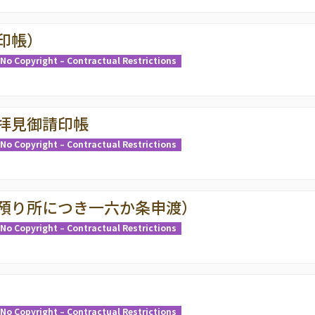
印帳）
No Copyright – Contractual Restrictions
拝見御請印帳
No Copyright – Contractual Restrictions
預り所につき一六か条申渡）
No Copyright – Contractual Restrictions
No Copyright – Contractual Restrictions