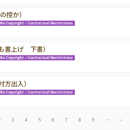
6の控か）
No Copyright – Contractual Restrictions
も書上げ 下書）
No Copyright – Contractual Restrictions
村方出入）
No Copyright – Contractual Restrictions
Page
2
Page
3
Page
4
Page
5
Page
6
Page
7
Page
8
Page
9
…
次
›
ペ