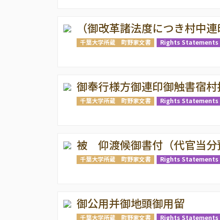
（御改革諸法度につき村中連
千葉大学所蔵 町野家文書
Rights Statements 
御奉行様方御連印御触書宿村
千葉大学所蔵 町野家文書
Rights Statements 
被 仰渡候御書付（代官当分
千葉大学所蔵 町野家文書
Rights Statements 
御公用并御地頭御用留
千葉大学所蔵 町野家文書
Rights Statements 