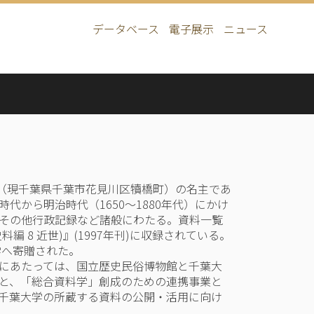
データベース
電子展示
ニュース
Main
navigation
]（現千葉県千葉市花見川区犢橋町）の名主であ
代から明治時代（1650～1880年代）にかけ
その他行政記録など諸般にわたる。資料一覧
編 8 近世)』(1997年刊)に収録されている。
学へ寄贈された。
にあたっては、国立歴史民俗博物館と千葉大
と、「総合資料学」創成のための連携事業と
千葉大学の所蔵する資料の公開・活用に向け
。