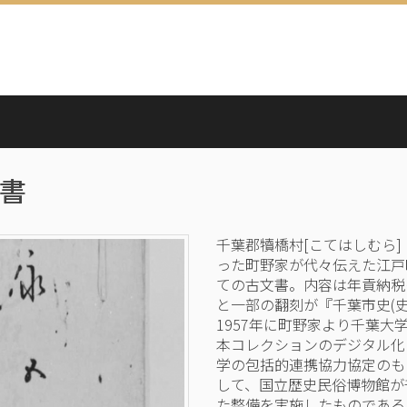
書
千葉郡犢橋村[こてはしむら
った町野家が代々伝えた江戸時
ての古文書。内容は年貢納税
と一部の翻刻が『千葉市史(史料
1957年に町野家より千葉大
本コレクションのデジタル化
学の包括的連携協力協定のも
して、国立歴史民俗博物館が
た整備を実施したものである