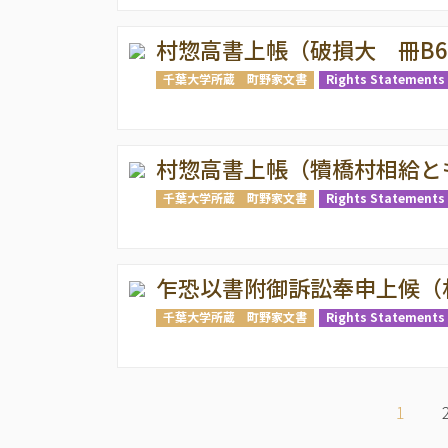
村惣高書上帳（破損大 冊B
千葉大学所蔵 町野家文書
Rights Statements 
村惣高書上帳（犢橋村相給と
千葉大学所蔵 町野家文書
Rights Statements 
乍恐以書附御訴訟奉申上候（
千葉大学所蔵 町野家文書
Rights Statements 
ペ
ー
カ
1
ジ
レ
送