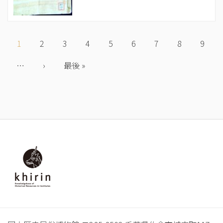
ペ
ー
カ
1
Page
2
Page
3
Page
4
Page
5
Page
6
Page
7
Page
8
Page
9
ジ
レ
送
…
ン
次
›
最
最後 »
り
ト
ペ
終
ペ
ー
ペ
ー
ジ
ー
ジ
ジ
フ
ッ
タ