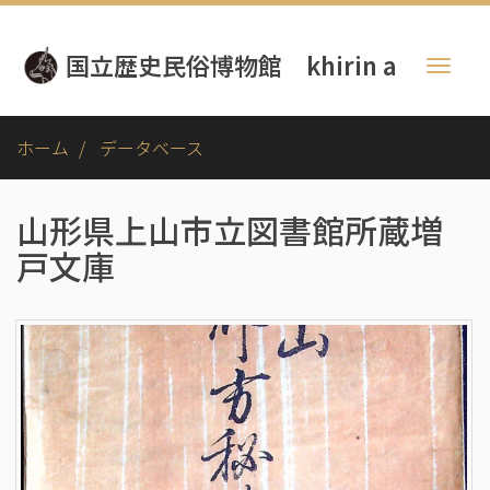
メ
イ
国立歴史民俗博物館 khirin a
ン
Toggl
コ
naviga
ン
テ
ホーム
データベース
ン
ツ
に
山形県上山市立図書館所蔵増
移
戸文庫
動