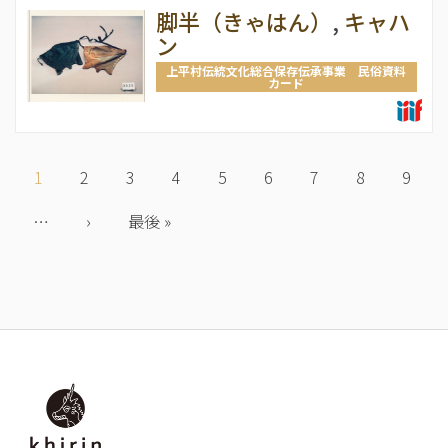
脚半（きゃはん）
,
キャハ
ン
上平村伝統文化総合保存伝承事業 民俗資料
カード
ペ
ー
カ
1
Page
2
Page
3
Page
4
Page
5
Page
6
Page
7
Page
8
Page
9
ジ
レ
送
…
ン
次
›
最
最後 »
り
ト
ペ
終
ペ
ー
ペ
ー
ジ
ー
ジ
ジ