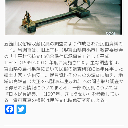
五箇山民俗館収蔵民具の調査により作成された民俗資料カ
ード。当調査は、旧上平村（現富山県南砺市）教育委員会
の「上平村伝統文化総合保存伝承事業」として平成
11~13（1999~2001）年度に実施された。主な調査者は、
富山県の農村集落において民俗の調査研究に長年従事した
郷土史家・佐伯安一。民具資料そのものの調査に加え、地
域の高齢者（大正3～昭和9年生まれ）への聞き取り調査か
ら得られた情報についてまとめ、一部の民具については
『日本民具辞典』（1997年、ぎょうせい）を参照してい
る。資料写真の撮影は民族文化映像研究所による。
Facebook
Twitter