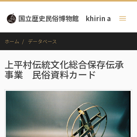
メ
イ
国立歴史民俗博物館 khirin a
ン
Toggl
コ
naviga
ン
テ
ホーム
データベース
ン
ツ
に
上平村伝統文化総合保存伝承
移
事業 民俗資料カード
動