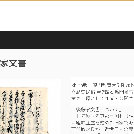
家文書
khirin版 鳴門教育大学
立歴史民俗博物館と鳴門教育
業の一環として作成・公開さ
「後藤家文書について」
旧阿波国名東郡早渕村（現
に組頭庄屋を勤めた旧家であ
戸谷敏之氏が，近世日本の農