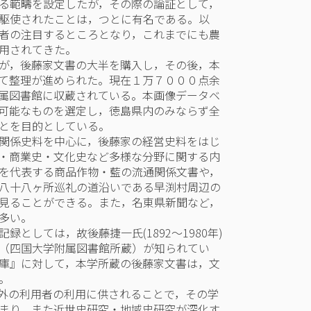
る範疇を設定したが，その際の論証として，
駆使されたことは，つとに有名である。以
者の注目するところとなり，これまでにも農
用されてきた。
が，後藤家文書の大半を購入し，その後，本
て整理が進められた。現在１万７０００点余
属図書館に収蔵されている。本画像データベ
可能なものを選定し，徳島県内のみならず全
とを目的としている。
関係史料を中心に，後藤家の経営史料をはじ
・商業史・文化史など多様な分野に関する内
を代表する商品作物・藍の流通関係文書や，
八十八ヶ所巡礼の道沿いである早渕村周辺の
見ることができる。また，名東県新聞など，
多い。
としては，故後藤捷一氏(1892～1980年)
（四国大学附属図書館所蔵）が知られてい
庫』に対して，本学所蔵の後藤家文書は，文
。
外の利用者の利用に供されることで，その学
まり，また近世史研究・地域史研究が深化す