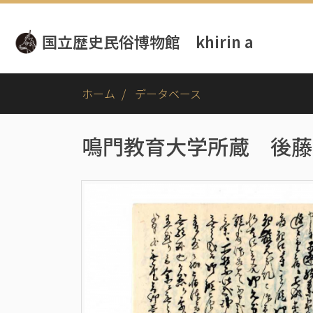
メ
イ
国立歴史民俗博物館 khirin a
ン
コ
ン
テ
ホーム
データベース
ン
ツ
に
鳴門教育大学所蔵 後藤
移
動