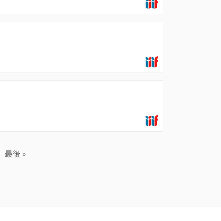
最
最後 »
終
ペ
ー
ジ