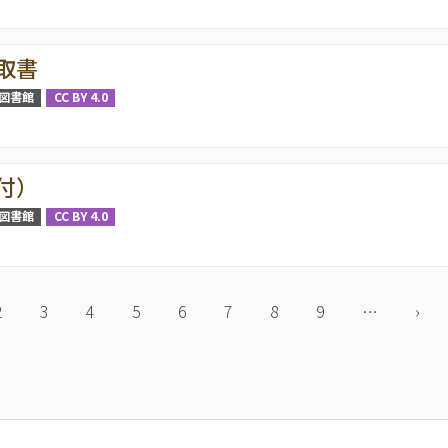
取書
図書館
CC BY 4.0
付）
図書館
CC BY 4.0
Page
2
Page
3
Page
4
Page
5
Page
6
Page
7
Page
8
Page
9
…
次
›
ペ
ー
ジ