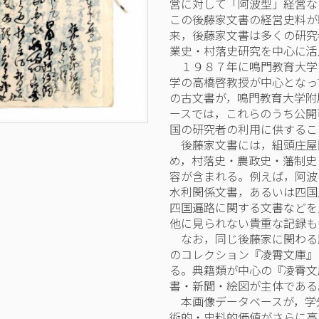
営に対して「阿波型」経営な
この後藤家文書の経営史料が
来，後藤家文書は多くの研究
業史・村落史研究を中心に活
１９８７年に鳴門教育大学
学の高橋啓教授が中心となっ
の古文書が，鳴門教育大学附
ースでは，これらのうち公開
国の研究者の利用に供するこ
後藤家文書には，組頭庄屋
め，村落史・農政史・藩制史
容が含まれる。例えば，阿波
水利関係文書，あるいは四国
四国遍路に関する文書などを
他に見られない貴重な記録も
なお，同じ後藤家に関わる記録
のコレクション『凌霄文庫』
る。典籍類が中心の『凌霄文
書・新聞・絵図が主体である
本画像データベースが，学
術的・史料的価値がさらに高