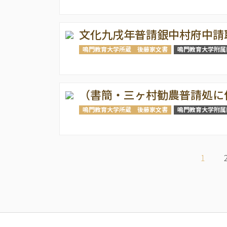
文化九戌年普請銀中村府中請
鳴門教育大学所蔵 後藤家文書
鳴門教育大学附属
（書簡・三ヶ村勧農普請処に
鳴門教育大学所蔵 後藤家文書
鳴門教育大学附属
ペ
ー
カ
1
ジ
レ
送
ン
り
ト
ペ
ー
ジ