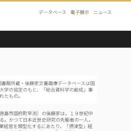
データベース
電子展示
ニュース
Main
navigation
附属図書館所蔵・後藤家文書画像データベースは国
大学の協定のもと、「総合資料学の創成」事
れたもの。
徳島市国府町早渕）の後藤家は，１９世紀中
る。かつて日本近世史研究の先駆者の一人，
業経営を類型化するにあたり，「摂津型」経