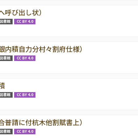
へ呼び出し状）
図書館
CC BY 4.0
銀内積自力分村々割府仕様）
図書館
CC BY 4.0
積
図書館
CC BY 4.0
合普請に付杭木他割賦書上）
図書館
CC BY 4.0