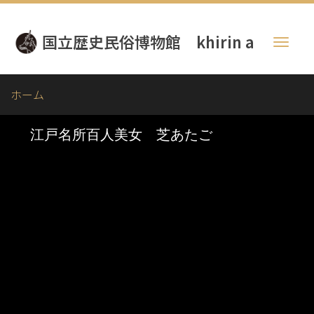
メ
イ
国立歴史民俗博物館 khirin a
ン
Toggl
コ
naviga
ン
テ
ホーム
ン
ツ
に
移
動