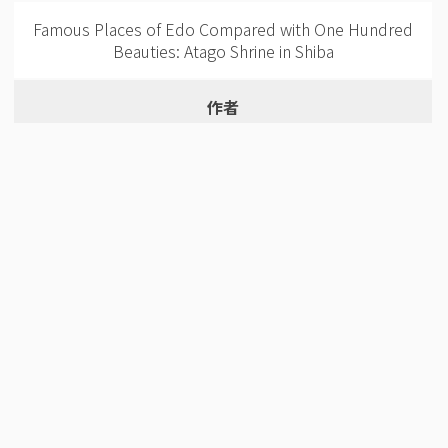
Famous Places of Edo Compared with One Hundred
Beauties: Atago Shrine in Shiba
作者
歌川豊国3（歌川国貞1） 歌川国久2
作者(英語)
Utagawa Toyokuni3(Utagawa Kunisada1)
年代
1857
和暦