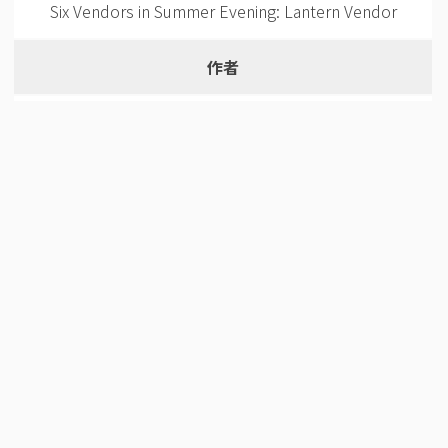
Six Vendors in Summer Evening: Lantern Vendor
作者
歌川豊国3（歌川国貞1）
作者(英語)
Utagawa Toyokuni3(Utagawa Kunisada1)
年代
1847
和暦