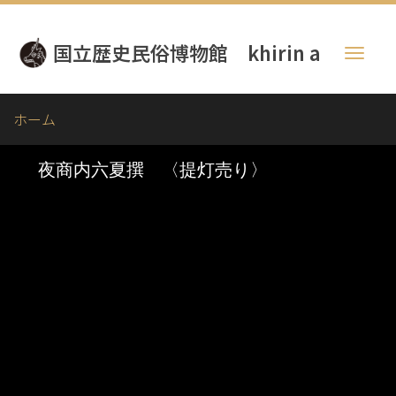
メ
イ
国立歴史民俗博物館 khirin a
ン
Toggl
コ
naviga
ン
テ
ホーム
ン
ツ
に
移
動