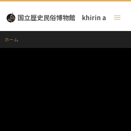
メ
イ
国立歴史民俗博物館 khirin a
ン
Toggl
コ
naviga
ン
テ
ホーム
ン
ツ
に
移
動