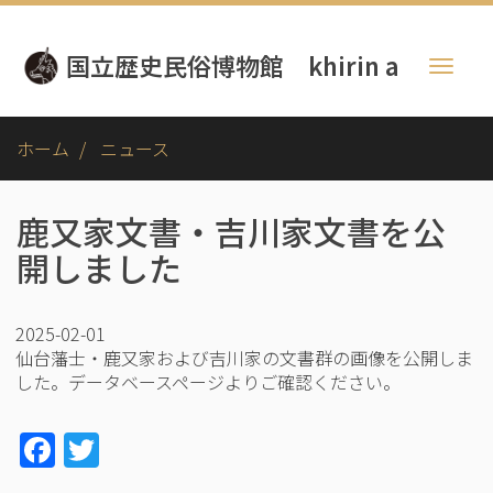
メ
イ
国立歴史民俗博物館 khirin a
ン
Toggl
コ
naviga
ン
テ
ホーム
ニュース
ン
ツ
に
鹿又家文書・吉川家文書を公
移
開しました
動
2025-02-01
仙台藩士・鹿又家および吉川家の文書群の画像を公開しま
した。データベースページよりご確認ください。
Facebook
Twitter