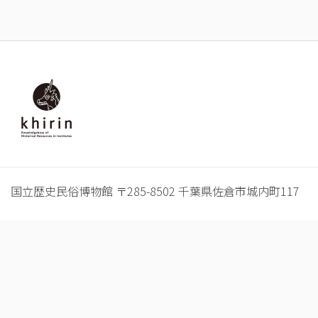
フ
ッ
タ
ー
国立歴史民俗博物館 〒285-8502 千葉県佐倉市城内町117