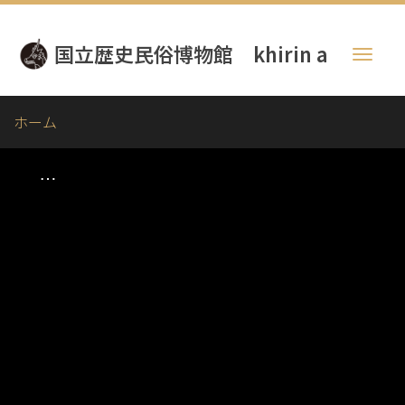
メ
イ
国立歴史民俗博物館 khirin a
ン
Toggl
コ
naviga
ン
テ
ホーム
ン
ツ
に
移
動