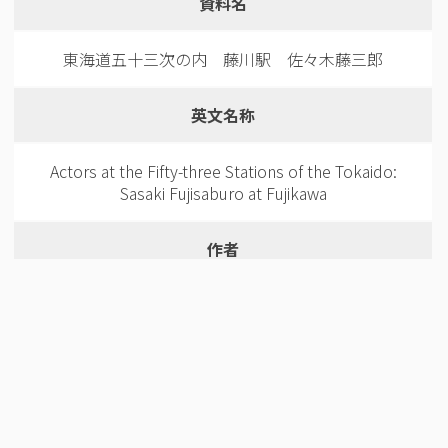
資料名
東海道五十三次の内 藤川駅 佐々木藤三郎
英文名称
Actors at the Fifty-three Stations of the Tokaido:
Sasaki Fujisaburo at Fujikawa
作者
歌川豊国3（歌川国貞1）
作者(英語)
Utagawa Toyokuni3(Utagawa Kunisada1)