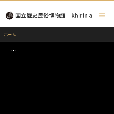
メ
イ
国立歴史民俗博物館 khirin a
ン
Toggl
コ
naviga
ン
テ
ホーム
ン
ツ
に
移
動