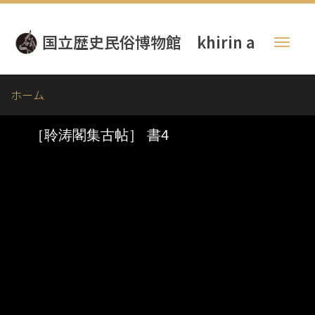
メ
イ
国立歴史民俗博物館 khirin a
ン
Toggl
コ
naviga
ン
テ
ホーム
ン
ツ
に
移
動