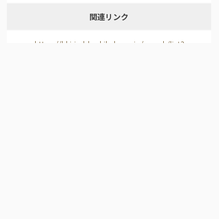
関連リンク
https://khirin-ld.rekihaku.ac.jp/search/list?
useHist=1&object=H-1660-11&graph=h…
所蔵機関
国立歴史民俗博物館
ライセンス
CC BY 4.0
データベース名