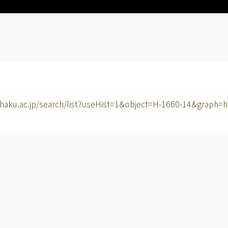
ekihaku.ac.jp/search/list?useHist=1&object=H-1660-14&graph=