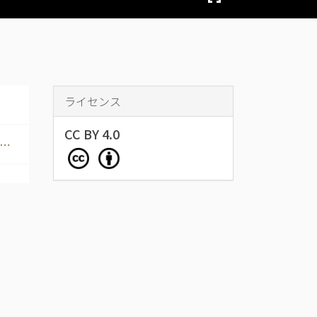
ライセンス
CC BY 4.0
h…
データベース名
聆涛閣集古帖
摂津国菟原郡住吉村呉田（現在の
兵庫県神戸市の東部）の江戸時代