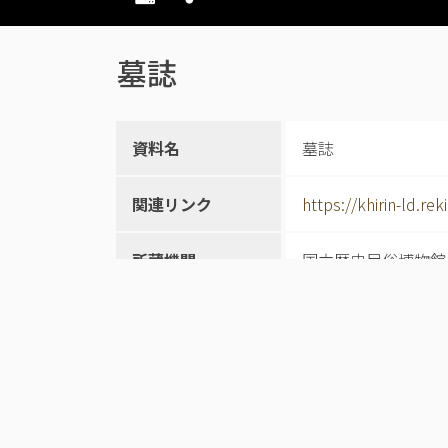
墓誌
資料名
墓誌
関連リンク
https://khirin-ld.r
所蔵機関
国立歴史民俗博物館