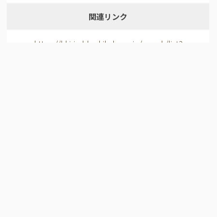
関連リンク
https://khirin-ld.rekihaku.ac.jp/search/list?
useHist=1&object=H-1660-17&graph=h…
所蔵機関
国立歴史民俗博物館
ライセンス
CC BY 4.0
データベース名