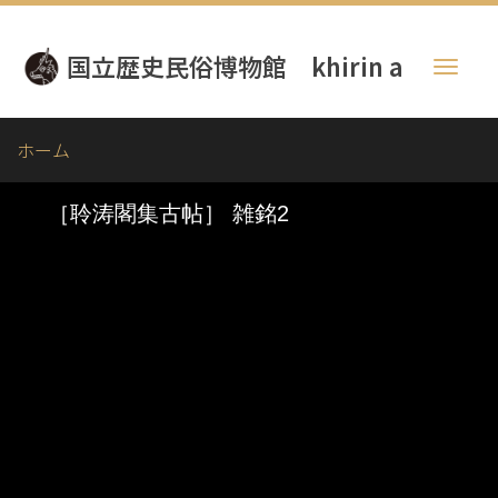
メ
イ
国立歴史民俗博物館 khirin a
ン
Toggl
コ
naviga
ン
テ
ホーム
ン
ツ
に
移
動