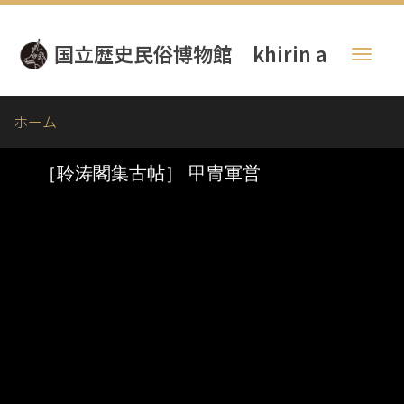
メ
イ
国立歴史民俗博物館 khirin a
ン
Toggl
コ
naviga
ン
テ
ホーム
ン
ツ
に
移
動