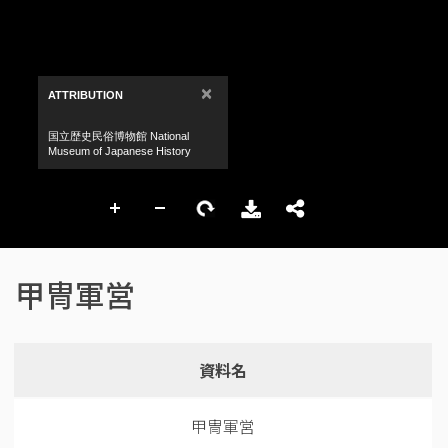
甲冑軍営
資料名
甲冑軍営