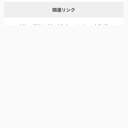
関連リンク
https://khirin-ld.rekihaku.ac.jp/search/list?
useHist=1&object=H-1660-18&graph=h…
所蔵機関
国立歴史民俗博物館
ライセンス
CC BY 4.0
データベース名