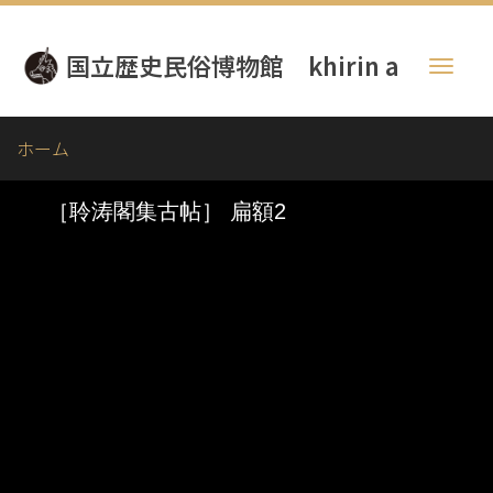
メ
イ
国立歴史民俗博物館 khirin a
ン
Toggl
コ
naviga
ン
テ
ホーム
ン
ツ
に
移
動