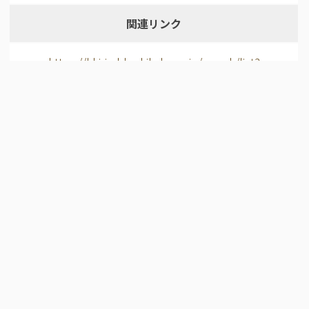
関連リンク
https://khirin-ld.rekihaku.ac.jp/search/list?
useHist=1&object=H-1660-5&graph=ht…
所蔵機関
国立歴史民俗博物館
ライセンス
CC BY 4.0
データベース名