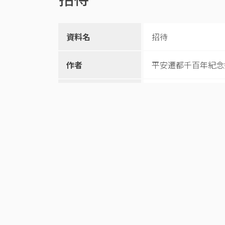
資料名
招待
作者
平安遷都千百年紀念
和暦
明治28.4.30
所蔵機関
奥州市