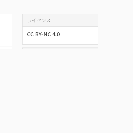
ライセンス
CC BY-NC 4.0
データベース名
奥州市下飯坂
家文書
下飯坂家文書とは、衆議院議員・
水沢町長などを歴任した下飯坂権
三郎（1852～1923）に関係する文
書で構成された資料群です。
資料をダウンロード