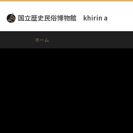
メ
イ
国立歴史民俗博物館 khirin a
ン
コ
ン
テ
ホーム
ン
ツ
に
移
動