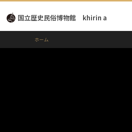
メ
イ
国立歴史民俗博物館 khirin a
ン
コ
ン
テ
ホーム
ン
ツ
に
移
動