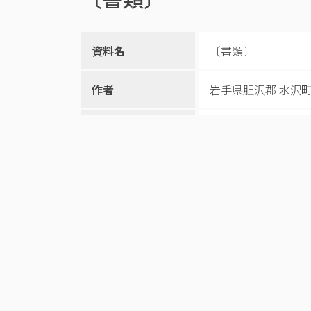
資料名
〔書類〕
作者
岩手県胆沢郡 水沢
和暦
明治24.12.16
所蔵機関
奥州市