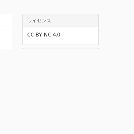
ライセンス
CC BY-NC 4.0
データベース名
奥州市下飯坂
家文書
下飯坂家文書とは、衆議院議員・
水沢町長などを歴任した下飯坂権
三郎（1852～1923）に関係する文
書で構成された資料群です。
資料をダウンロード