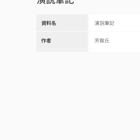
資料名
演説筆記
作者
芳賀氏
和暦
‐
所蔵機関
奥州市