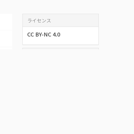
ライセンス
CC BY-NC 4.0
データベース名
奥州市下飯坂
家文書
下飯坂家文書とは、衆議院議員・
水沢町長などを歴任した下飯坂権
三郎（1852～1923）に関係する文
書で構成された資料群です。
資料をダウンロード