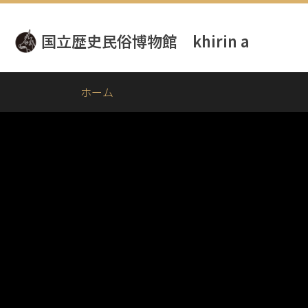
メ
イ
国立歴史民俗博物館 khirin a
ン
コ
ン
テ
ホーム
ン
ツ
に
移
動