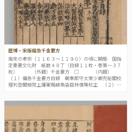
歴博・宋版備急千金要方
南宋の孝宗（１１６３～１１９０）の頃に開版 国指
定重要文化財 紙数４８丁（目録１１枚・巻第一３７
枚） （外題）千金要方 □ （内題）
（１）備急千金要方目録 朝奉郎守太常少卿充秘閣校
理判登聞檢院上護軍賜緋魚袋臣林億等校正 （２）…