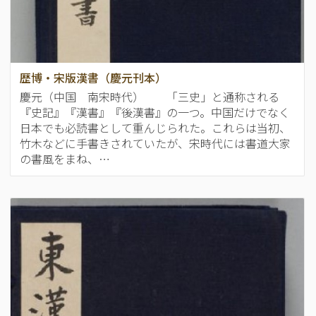
歴博・宋版漢書（慶元刊本）
慶元（中国 南宋時代） 「三史」と通称される
『史記』『漢書』『後漢書』の一つ。中国だけでなく
日本でも必読書として重んじられた。これらは当初、
竹木などに手書きされていたが、宋時代には書道大家
の書風をまね、…