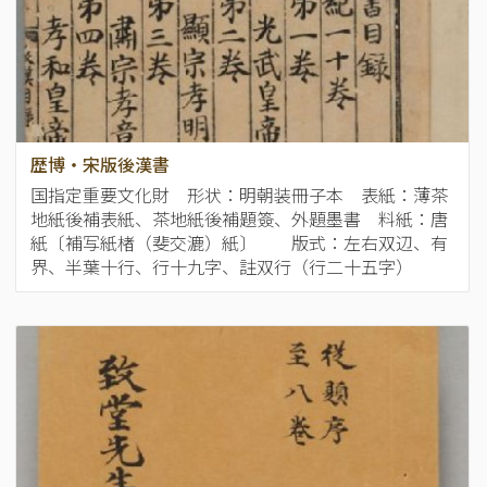
歴博・宋版後漢書
国指定重要文化財 形状：明朝装冊子本 表紙：薄茶
地紙後補表紙、茶地紙後補題簽、外題墨書 料紙：唐
紙〔補写紙楮（斐交漉）紙〕 版式：左右双辺、有
界、半葉十行、行十九字、註双行（行二十五字）