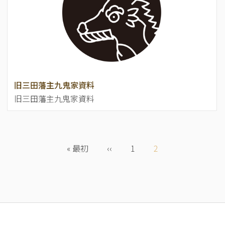
旧三田藩主九鬼家資料
旧三田藩主九鬼家資料
ペ
ー
先
« 最初
前
‹‹
Page
1
カ
2
ジ
頭
ペ
レ
送
ペ
ー
ン
り
ー
ジ
ト
ジ
ペ
ー
ジ