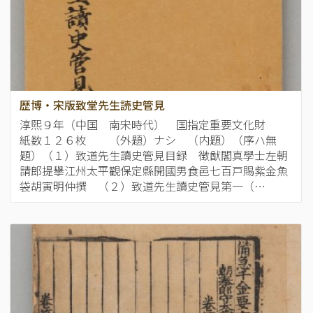
歴博・宋版致堂先生読史管見
淳煕９年（中国 南宋時代） 国指定重要文化財
紙数１２６枚 （外題）ナシ （内題）（序ハ無
題）（１）致道先生讀史管見目録 徴猷閣真學士左朝
請郎提擧江州太平觀保定縣開國男食邑七百戸賜紫金魚
袋胡寅明仲撰 （２）致道先生讀史管見第一（…