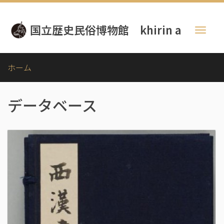
メ
イ
国立歴史民俗博物館 khirin a
ン
Toggl
コ
naviga
ン
テ
ホーム
ン
ツ
に
データベース
移
動