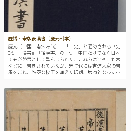
歴博・宋版後漢書（慶元刊本）
慶元（中国 南宋時代） 「三史」と通称される『史
記』『漢書』『後漢書』の一つ。中国だけでなく日本
でも必読書として重んじられた。これらは当初、竹木
などに手書きされていたが、宋時代には書道大家の書
風をまね、厳密な校正を加えた印刷出版物となった…