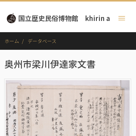
メ
イ
国立歴史民俗博物館 khirin a
ン
Toggl
コ
naviga
ン
テ
ホーム
データベース
ン
ツ
に
奥州市梁川伊達家文書
移
動