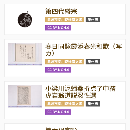
第四代盛宗
奥州市梁川伊達家文書
奥州市
CC BY-NC 4.0
春日同詠霞添春光和歌（写
カ）
奥州市梁川伊達家文書
奥州市
CC BY-NC 4.0
小梁川泥蟠桑折点了中務
虎岩翁道説忍性選
奥州市梁川伊達家文書
奥州市
CC BY-NC 4.0