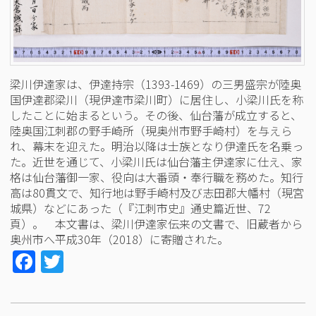
梁川伊達家は、伊達持宗（1393-1469）の三男盛宗が陸奥
国伊達郡梁川（現伊達市梁川町）に居住し、小梁川氏を称
したことに始まるという。その後、仙台藩が成立すると、
陸奥国江刺郡の野手崎所（現奥州市野手崎村）を与えら
れ、幕末を迎えた。明治以降は士族となり伊達氏を名乗っ
た。近世を通じて、小梁川氏は仙台藩主伊達家に仕え、家
格は仙台藩御一家、役向は大番頭・奉行職を務めた。知行
高は80貫文で、知行地は野手崎村及び志田郡大幡村（現宮
城県）などにあった（『江刺市史』通史篇近世、72
頁）。 本文書は、梁川伊達家伝来の文書で、旧蔵者から
奥州市へ平成30年（2018）に寄贈された。
Facebook
Twitter