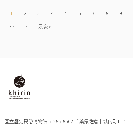
ペ
ー
カ
1
Page
2
Page
3
Page
4
Page
5
Page
6
Page
7
Page
8
Page
9
ジ
レ
送
…
ン
次
›
最
最後 »
り
ト
ペ
終
ペ
ー
ペ
ー
ジ
ー
ジ
ジ
フ
ッ
タ
ー
国立歴史民俗博物館 〒285-8502 千葉県佐倉市城内町117