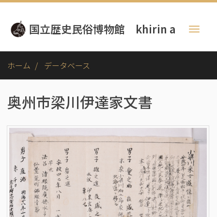
メ
イ
国立歴史民俗博物館 khirin a
ン
Toggl
コ
naviga
ン
テ
ホーム
データベース
ン
ツ
に
奥州市梁川伊達家文書
移
動