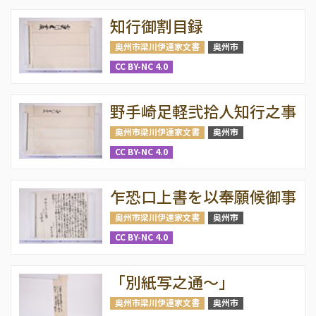
知行御割目録
奥州市梁川伊達家文書
奥州市
CC BY-NC 4.0
野手崎足軽弐拾人知行之事
奥州市梁川伊達家文書
奥州市
CC BY-NC 4.0
乍恐口上書を以奉願候御事
奥州市梁川伊達家文書
奥州市
CC BY-NC 4.0
「別紙写之通～」
奥州市梁川伊達家文書
奥州市