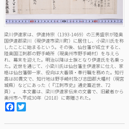
梁川伊達家は、伊達持宗（1393-1469）の三男盛宗が陸奥
国伊達郡梁川（現伊達市梁川町）に居住し、小梁川氏を称
したことに始まるという。その後、仙台藩が成立すると、
陸奥国江刺郡の野手崎所（現奥州市野手崎村）を与えら
れ、幕末を迎えた。明治以降は士族となり伊達氏を名乗っ
た。近世を通じて、小梁川氏は仙台藩主伊達家に仕え、家
格は仙台藩御一家、役向は大番頭・奉行職を務めた。知行
高は80貫文で、知行地は野手崎村及び志田郡大幡村（現宮
城県）などにあった（『江刺市史』通史篇近世、72
頁）。 本文書は、梁川伊達家伝来の文書で、旧蔵者から
奥州市へ平成30年（2018）に寄贈された。
Facebook
Twitter