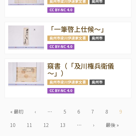
奥州市梁川伊達家文書
奥州市
CC BY-NC 4.0
「一筆啓上仕候～」
奥州市梁川伊達家文書
奥州市
CC BY-NC 4.0
窺書（「及川権兵衛儀
～」）
奥州市梁川伊達家文書
奥州市
CC BY-NC 4.0
ペ
ー
先
« 最初
前
‹
…
Page
5
Page
6
Page
7
Page
8
カ
9
ジ
頭
ペ
レ
送
Page
10
ペ
Page
11
ー
Page
12
Page
13
…
次
›
最
最後 »
ン
り
ー
ジ
ペ
終
ト