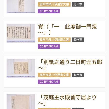
奥州市梁川伊達家文書
奥州市
CC BY-NC 4.0
覚（「一 此度御一門衆
～」）
奥州市梁川伊達家文書
奥州市
CC BY-NC 4.0
「別紙之通り二日町丑五郎
～」
奥州市梁川伊達家文書
奥州市
CC BY-NC 4.0
「茂庭主水殿留守居より
～」