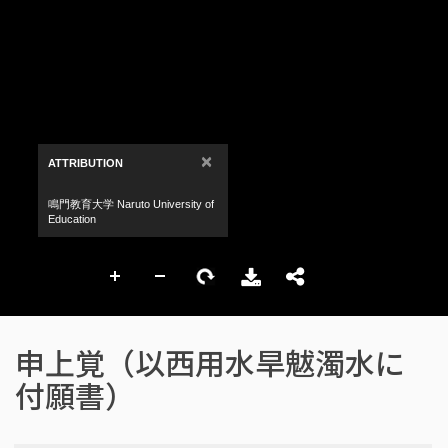
申上覚（以西用水旱魃濁水に
付願書）