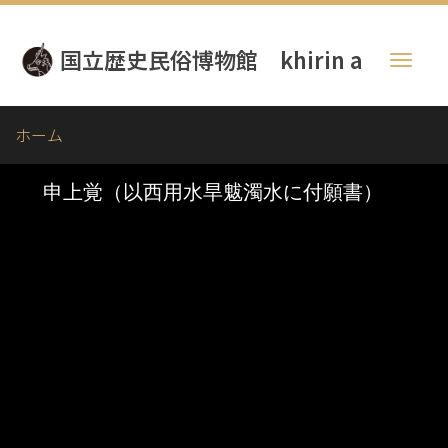
メ
イ
国立歴史民俗博物館 khirin a
ン
Toggl
コ
naviga
ン
テ
ホーム
ン
ツ
に
移
動