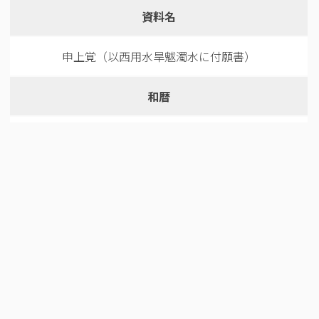
資料名
申上覚（以西用水旱魃濁水に付願書）
和暦
辰年10月4日
関連リンク
https://khirin-ld.rekihaku.ac.jp/rdf/naruto_goto/01-
055
所蔵機関
鳴門教育大学附属図書館