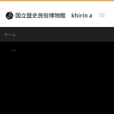
メ
イ
国立歴史民俗博物館 khirin a
ン
Toggl
コ
naviga
ン
テ
ホーム
ン
ツ
に
移
動