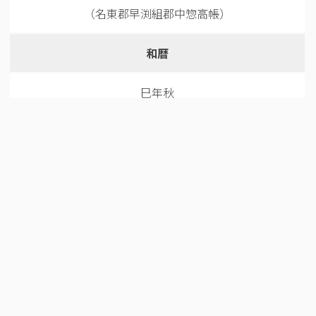
（名東郡早渕組郡中惣高帳）
和暦
巳年秋
関連リンク
https://khirin-ld.rekihaku.ac.jp/rdf/naruto_goto/01-
137
所蔵機関
鳴門教育大学附属図書館