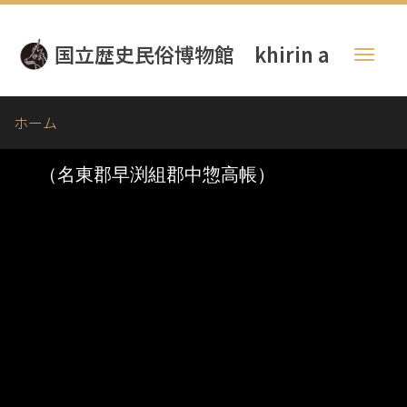
メ
イ
国立歴史民俗博物館 khirin a
ン
Toggl
コ
naviga
ン
テ
ホーム
ン
ツ
に
移
動