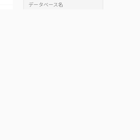
データベース名
歴博・館蔵錦
絵コレクショ
ン
国立歴史民俗博物館が所蔵する錦
絵のデータ。錦絵の総合的な調査
研究成果によっており、英語・ロー
マ字による表記・検索も可能であ
ることが特徴。
電子展示
khirin-aに見
る「疫病資
料」
新型コロナウイル
スが大流行する
中、khirin-aにあ
る疫病関係の資料