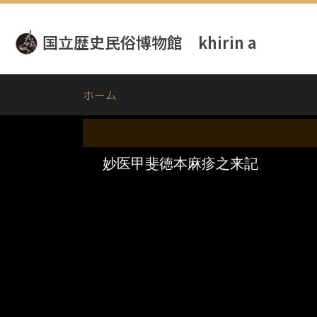
メ
イ
国立歴史民俗博物館 khirin a
ン
コ
ン
テ
ホーム
ン
ツ
に
移
動