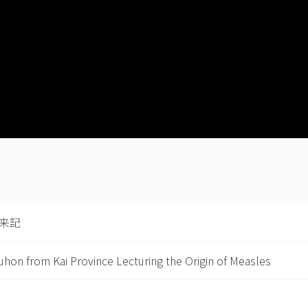
来記
on from Kai Province Lecturing the Origin of Measles