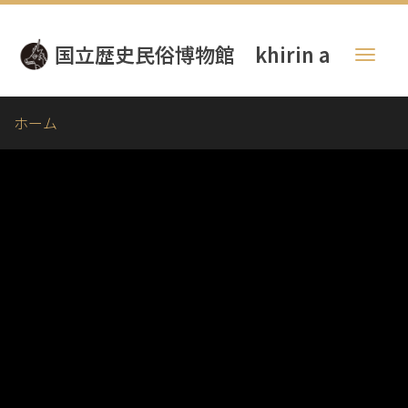
メ
イ
国立歴史民俗博物館 khirin a
ン
Toggl
コ
naviga
ン
テ
ホーム
ン
ツ
に
移
動