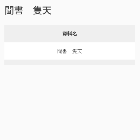
聞書 隻天
資料名
聞書 隻天
所蔵機関
上山市立図書館
データベース名