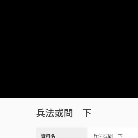
兵法或問 下
資料名
兵法或問 下