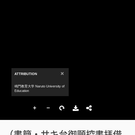
（書簡・サキ台御願控書拝借