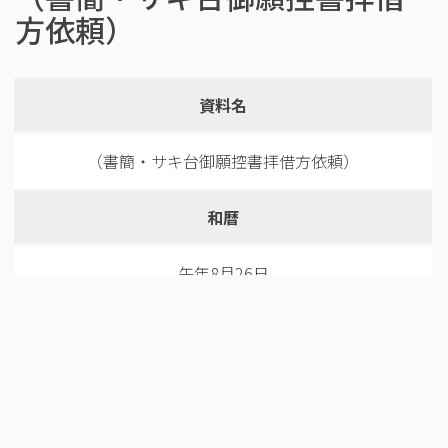
方依頼）
資料名
（書簡・サキ台御願控書拝借方依頼）
和暦
午年8月26日
関連リンク
https://khirin-ld.rekihaku.ac.jp/rdf/naruto_goto/01-
008-001