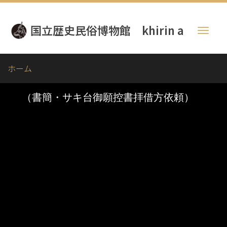
メ
イ
国立歴史民俗博物館 khirin a
ン
Toggl
コ
naviga
ン
テ
ホーム
ン
ツ
に
移
動