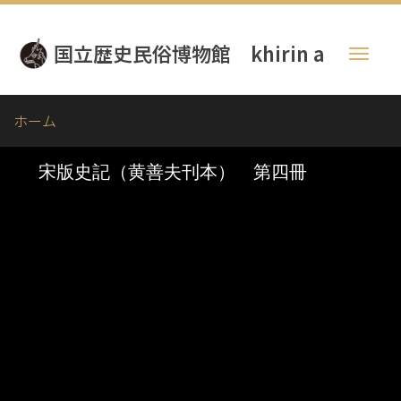
メ
イ
国立歴史民俗博物館 khirin a
ン
Toggl
コ
naviga
ン
テ
ホーム
ン
ツ
に
移
動