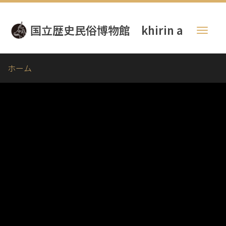
メ
イ
国立歴史民俗博物館 khirin a
ン
Toggl
コ
naviga
ン
テ
ホーム
ン
ツ
に
移
動