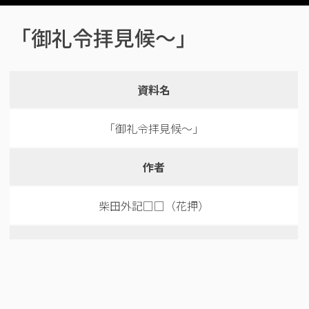
「御礼令拝見候～」
資料名
「御礼令拝見候～」
作者
柴田外記□□（花押）
年代
‐