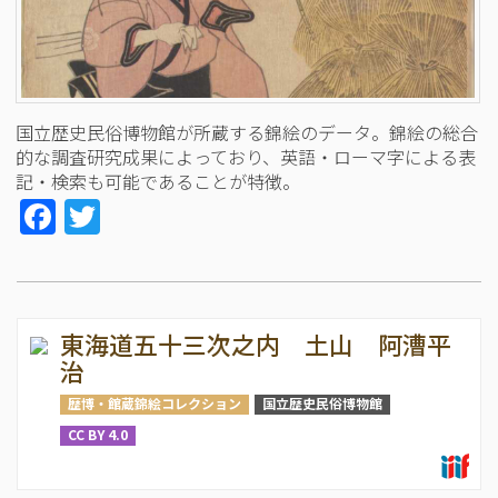
国立歴史民俗博物館が所蔵する錦絵のデータ。錦絵の総合
的な調査研究成果によっており、英語・ローマ字による表
記・検索も可能であることが特徴。
Facebook
Twitter
東海道五十三次之内 土山 阿漕平
治
歴博・館蔵錦絵コレクション
国立歴史民俗博物館
CC BY 4.0