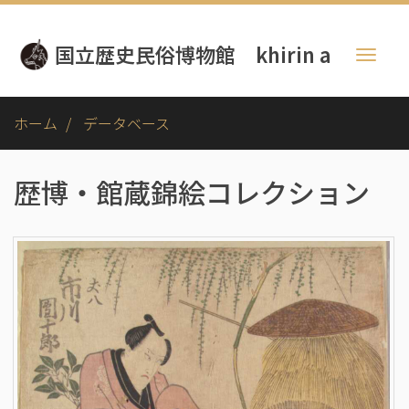
メ
イ
国立歴史民俗博物館 khirin a
ン
Toggl
コ
naviga
ン
テ
ホーム
データベース
ン
ツ
に
歴博・館蔵錦絵コレクション
移
動