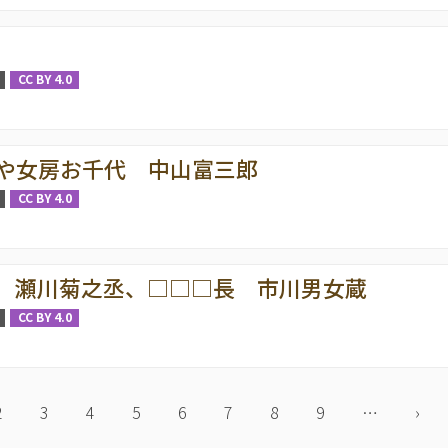
CC BY 4.0
や女房お千代 中山富三郎
CC BY 4.0
 瀬川菊之丞、□□□長 市川男女蔵
CC BY 4.0
Page
2
Page
3
Page
4
Page
5
Page
6
Page
7
Page
8
Page
9
…
次
›
ペ