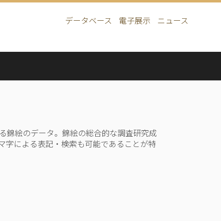
データベース
電子展示
ニュース
Main
navigation
る錦絵のデータ。錦絵の総合的な調査研究成
マ字による表記・検索も可能であることが特