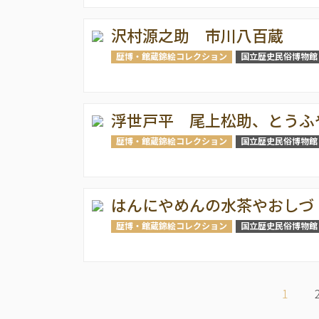
沢村源之助 市川八百蔵
歴博・館蔵錦絵コレクション
国立歴史民俗博物館
浮世戸平 尾上松助、とうふ
歴博・館蔵錦絵コレクション
国立歴史民俗博物館
はんにやめんの水茶やおしづ
歴博・館蔵錦絵コレクション
国立歴史民俗博物館
ペ
ー
カ
1
ジ
レ
送