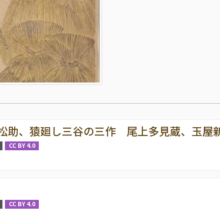
松助、猿廻し三谷の三作 尾上多見蔵、玉屋
CC BY 4.0
CC BY 4.0