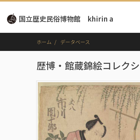
メ
イ
国立歴史民俗博物館 khirin a
ン
コ
ン
テ
ホーム
データベース
ン
ツ
に
歴博・館蔵錦絵コレクシ
移
動