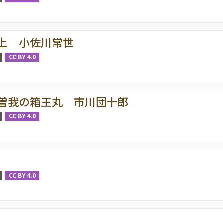
上 小佐川常世
CC BY 4.0
曽我の箱王丸 市川団十郎
CC BY 4.0
CC BY 4.0